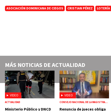
ASOCIACIÓN DOMINICANA DE CIEGOS
CRISTIAN PÉREZ
LOTERÍA
MÁS NOTICIAS DE
ACTUALIDAD
VIDEO
VIDEO
ACTUALIDAD
CONSEJO NACIONAL DE LA MAGISTRATURA
Ministerio Público y DNCD
Renuncia de jueces obliga