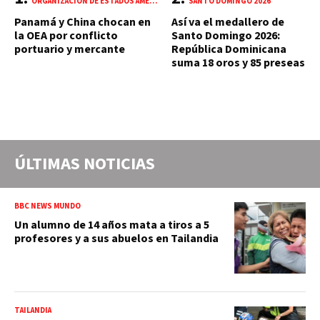
ORGANIZACIÓN DE ESTADOS AMERICANOS (OEA)
SANTO DOMINGO 2026
Panamá y China chocan en
Así va el medallero de
la OEA por conflicto
Santo Domingo 2026:
portuario y mercante
República Dominicana
suma 18 oros y 85 preseas
ÚLTIMAS NOTICIAS
BBC NEWS MUNDO
Un alumno de 14 años mata a tiros a 5
profesores y a sus abuelos en Tailandia
TAILANDIA