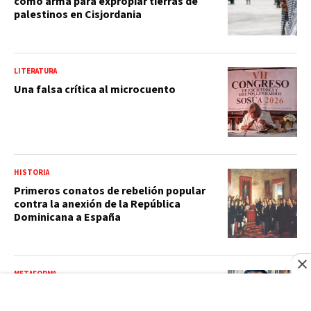
como arma para expropiar tierras de
palestinos en Cisjordania
LITERATURA
Una falsa crítica al microcuento
HISTORIA
Primeros conatos de rebelión popular
contra la anexión de la República
Dominicana a España
METAFORMA
Eloy Alberto Tejera, de la parábola de
la boda y otros objetos