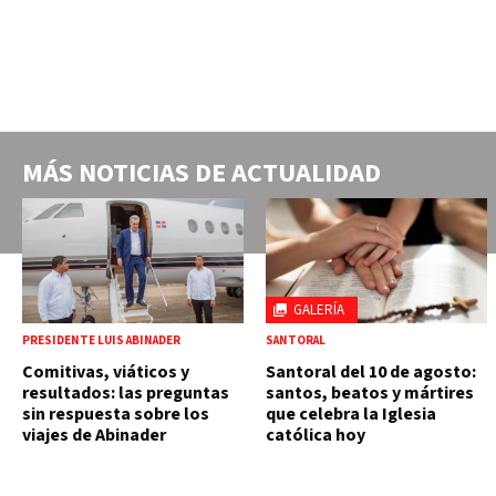
MÁS NOTICIAS DE
ACTUALIDAD
GALERÍA
PRESIDENTE LUIS ABINADER
SANTORAL
Comitivas, viáticos y
Santoral del 10 de agosto:
resultados: las preguntas
santos, beatos y mártires
sin respuesta sobre los
que celebra la Iglesia
viajes de Abinader
católica hoy