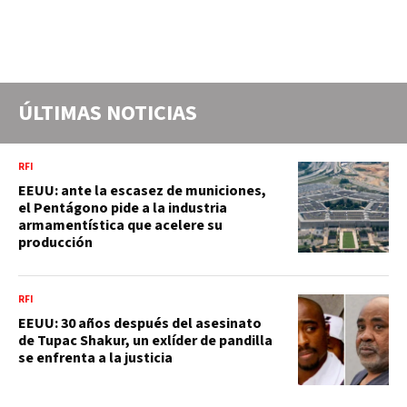
ÚLTIMAS NOTICIAS
RFI
EEUU: ante la escasez de municiones,
el Pentágono pide a la industria
armamentística que acelere su
producción
RFI
EEUU: 30 años después del asesinato
de Tupac Shakur, un exlíder de pandilla
se enfrenta a la justicia