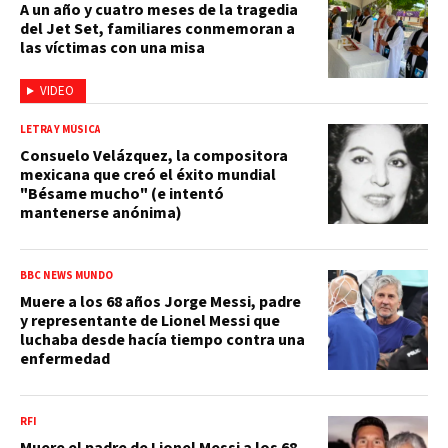
A un año y cuatro meses de la tragedia
del Jet Set, familiares conmemoran a
las víctimas con una misa
VIDEO
LETRA Y MÚSICA
Consuelo Velázquez, la compositora
mexicana que creó el éxito mundial
"Bésame mucho" (e intentó
mantenerse anónima)
BBC NEWS MUNDO
Muere a los 68 años Jorge Messi, padre
y representante de Lionel Messi que
luchaba desde hacía tiempo contra una
enfermedad
RFI
Muere el padre de Lionel Messi a los 68