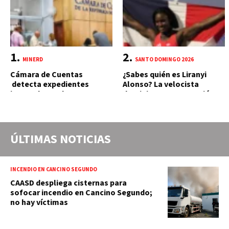
MINERD
SANTO DOMINGO 2026
Cámara de Cuentas
¿Sabes quién es Liranyi
detecta expedientes
Alonso? La velocista
incompletos de
dominicana que rompió un
operaciones por RD$16,600
récord de casi 30 años
millones en MINERD, entre
2019 y 2020
ÚLTIMAS NOTICIAS
INCENDIO EN CANCINO SEGUNDO
CAASD despliega cisternas para
sofocar incendio en Cancino Segundo;
no hay víctimas