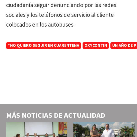
ciudadanía seguir denunciando por las redes
sociales y los teléfonos de servicio al cliente
colocados en los autobuses.
“NO QUIERO SEGUIR EN CUARENTENA
OXYCONTIN
UN AÑO DE P
MÁS NOTICIAS DE
ACTUALIDAD