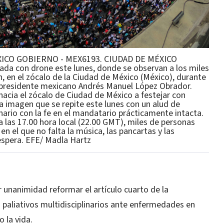
ICO GOBIERNO - MEX6193. CIUDAD DE MÉXICO
ada con drone este lunes, donde se observan a los miles
n, en el zócalo de la Ciudad de México (México), durante
l presidente mexicano Andrés Manuel López Obrador.
hacia el zócalo de Ciudad de México a festejar con
a imagen que se repite este lunes con un alud de
rio con la fe en el mandatario prácticamente intacta.
a las 17.00 hora local (22.00 GMT), miles de personas
en el que no falta la música, las pancartas y las
 espera. EFE/ Madla Hartz
unanimidad reformar el artículo cuarto de la
 paliativos multidisciplinarios ante enfermedades en
 la vida.