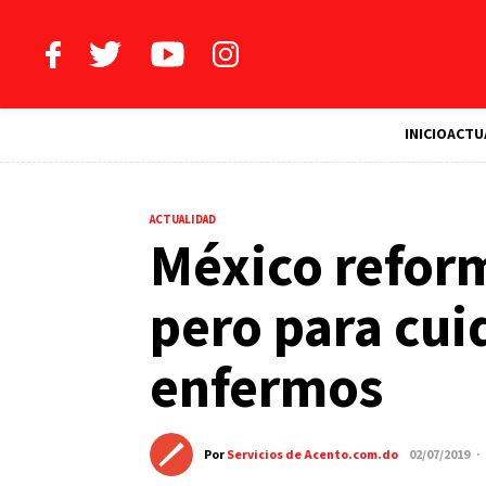
INICIO
ACTU
ACTUALIDAD
México reform
pero para cui
enfermos
Por
Servicios de Acento.com.do
02/07/2019 ·