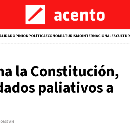
ALIDAD
OPINIÓN
POLÍTICA
ECONOMÍA
TURISMO
INTERNACIONALES
CULTUR
a la Constitución,
dados paliativos a
 06:37 AM