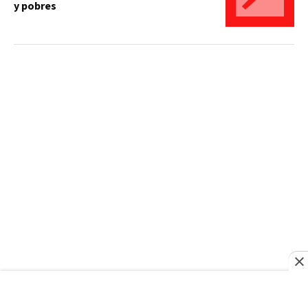
y pobres
OPINIÓN
¿Democracia o jugar con fuego?