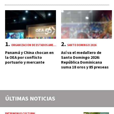
ORGANIZACIÓN DE ESTADOS AMERICANOS (OEA)
SANTO DOMINGO 2026
Panamá y China chocan en
Así va el medallero de
la OEA por conflicto
Santo Domingo 2026:
portuario y mercante
República Dominicana
suma 18 oros y 85 preseas
ÚLTIMAS NOTICIAS
PATRIMONIO CULTURAL