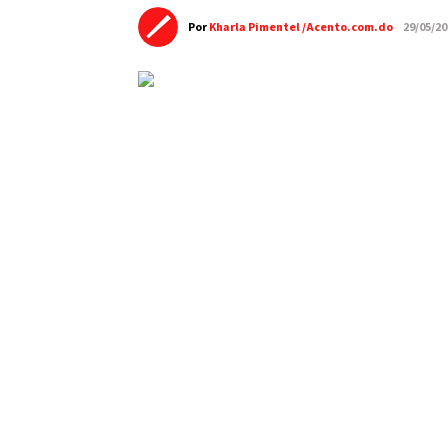
Por
Kharla Pimentel /Acento.com.do
29/05/2