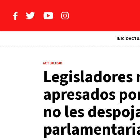
INICIO
ACTU
ACTUALIDAD
Legisladores 
apresados por
no les despo
parlamentari