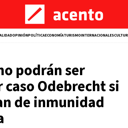
ALIDAD
OPINIÓN
POLÍTICA
ECONOMÍA
TURISMO
INTERNACIONALES
CULTUR
no podrán ser
 caso Odebrecht si
jan de inmunidad
a