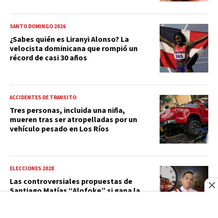
SANTO DOMINGO 2026
¿Sabes quién es Liranyi Alonso? La
velocista dominicana que rompió un
récord de casi 30 años
ACCIDENTES DE TRÁNSITO
Tres personas, incluida una niña,
mueren tras ser atropelladas por un
vehículo pesado en Los Ríos
ELECCIONES 2028
Las controversiales propuestas de
Santiago Matías “Alofoke” si gana la
presidencia en 2028: ¿estás de acuerdo
con su visión de RD?