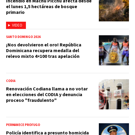
Incendio en Machu Picchu afecta desde
el lunes 1,5 hectáreas de bosque
primario
VIDEO
SANTO DOMINGO 2026
¡Nos devolvieron el oro! República
Dominicana recupera medalla del
relevo mixto 4×100 tras apelación
CODIA
Renovación Codiana llama a no votar
en elecciones del CODIA y denuncia
proceso "fraudulento"
PERMANECE PRÓFUGO
Policía identifica a presunto homicida