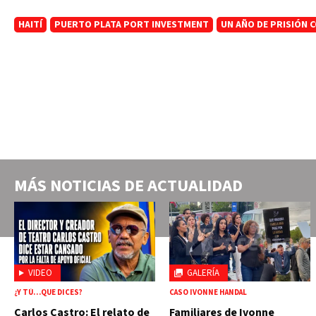
HAITÍ
PUERTO PLATA PORT INVESTMENT
UN AÑO DE PRISIÓN C
MÁS NOTICIAS DE
ACTUALIDAD
VIDEO
GALERÍA
¿Y TÚ…QUE DICES?
CASO IVONNE HANDAL
Carlos Castro: El relato de
Familiares de Ivonne