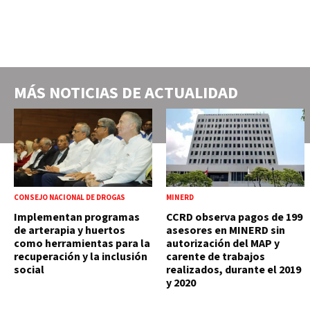
MÁS NOTICIAS DE
ACTUALIDAD
CONSEJO NACIONAL DE DROGAS
MINERD
Implementan programas
CCRD observa pagos de 199
de arterapia y huertos
asesores en MINERD sin
como herramientas para la
autorización del MAP y
recuperación y la inclusión
carente de trabajos
social
realizados, durante el 2019
y 2020