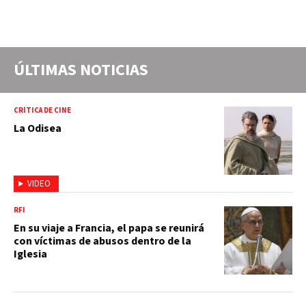
ÚLTIMAS NOTICIAS
CRÍTICA DE CINE
La Odisea
VIDEO
RFI
En su viaje a Francia, el papa se reunirá
con víctimas de abusos dentro de la
Iglesia