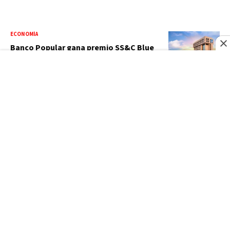
ECONOMÍA
Banco Popular gana premio SS&C Blue
Prism por excelencia transformacional
con robótica
SANTO DOMINGO 2026
Penélope Polanco vence a una olímpica
y conquista oro para RD en karate
ACTUALIDAD
Ministro de Deportes advierte habrá
sanciones por botella lanzada a pista
durante carrera de Marileidy Paulino