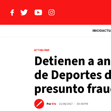
INICIO
ACTU
ACTUALIDAD
Detienen a an
de Deportes d
presunto fra
Por
Efe
21/06/2017 · 03:00 PM