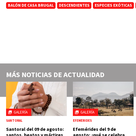
BALÓN DE CASA BRUGAL
DESCENDIENTES
ESPECIES EXÓTICAS
MÁS NOTICIAS DE
ACTUALIDAD
GALERÍA
GALERÍA
SANTORAL
EFEMÉRIDES
Santoral del 09 de agosto:
Efemérides del 9 de
santos, beatos y mártires
agosto: ¿qué se celebra