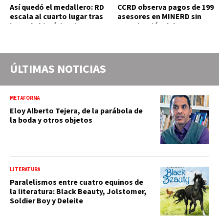
Así quedó el medallero: RD
CCRD observa pagos de 199
escala al cuarto lugar tras
asesores en MINERD sin
jornada histórica de 15
autorización del MAP y
oros
carente de trabajos
realizados, durante el 2019
y 2020
ÚLTIMAS NOTICIAS
METAFORMA
Eloy Alberto Tejera, de la parábola de
la boda y otros objetos
LITERATURA
Paralelismos entre cuatro equinos de
la literatura: Black Beauty, Jolstomer,
Soldier Boy y Deleite