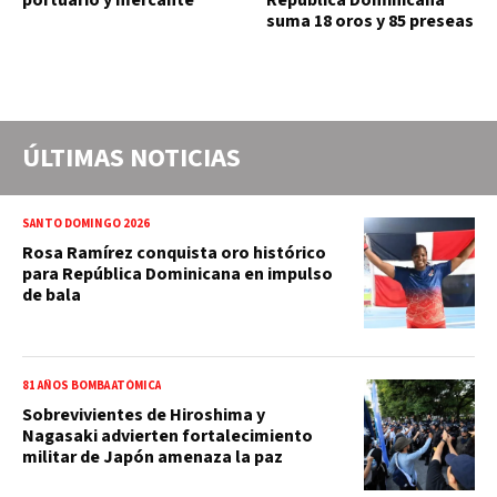
portuario y mercante
República Dominicana
suma 18 oros y 85 preseas
ÚLTIMAS NOTICIAS
SANTO DOMINGO 2026
Rosa Ramírez conquista oro histórico
para República Dominicana en impulso
de bala
81 AÑOS BOMBA ATÓMICA
Sobrevivientes de Hiroshima y
Nagasaki advierten fortalecimiento
militar de Japón amenaza la paz