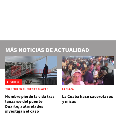
MÁS NOTICIAS DE
ACTUALIDAD
VIDEO
TRAGEDIA EN EL PUENTE DUARTE
LA CUABA
Hombre pierde la vida tras
La Cuaba hace cacerolazos
lanzarse del puente
y misas
Duarte; autoridades
investigan el caso