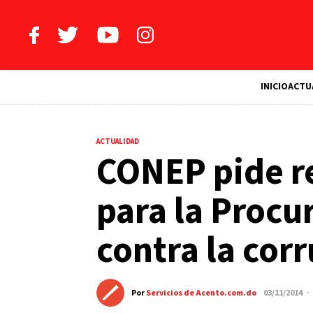
INICIO
ACTU
ACTUALIDAD
CONEP pide r
para la Procu
contra la cor
Por
Servicios de Acento.com.do
03/11/2014 ·