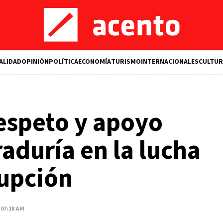
ALIDAD
OPINIÓN
POLÍTICA
ECONOMÍA
TURISMO
INTERNACIONALES
CULTUR
espeto y apoyo
raduría en la lucha
rupción
 07:18 AM