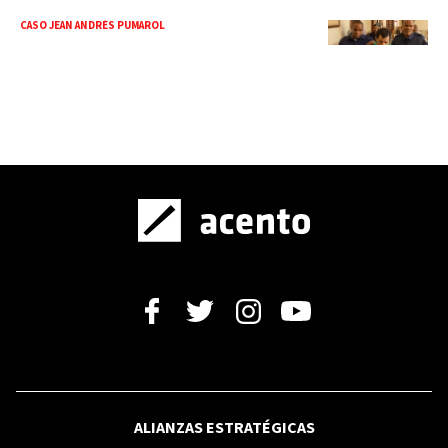
CASO JEAN ANDRÉS PUMAROL
Arrestan a Jean Andrés Pumarol tras
corte revocar no ha lugar y enviarlo a
juicio
ELECCIONES EEUU
Trump dice que tiene "algo en común"
con Abdul El-Sayed, candidato
demócrata al Senado
SANTO DOMINGO 2026
¡Por el oro! Reinas del Caribe vencen a
Puerto Rico y disputarán la final ante
Colombia
ALIANZAS ESTRATÉGICAS