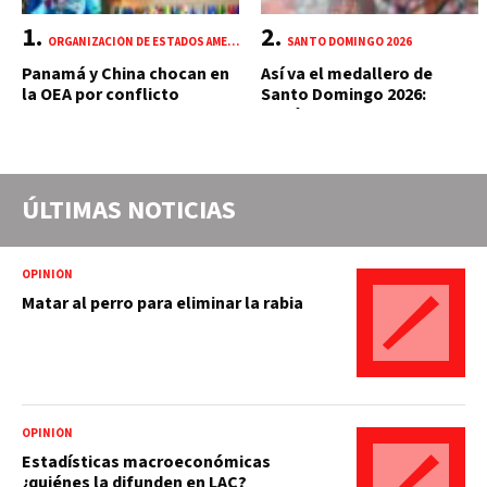
ORGANIZACIÓN DE ESTADOS AMERICANOS (OEA)
SANTO DOMINGO 2026
Panamá y China chocan en
Así va el medallero de
la OEA por conflicto
Santo Domingo 2026:
portuario y mercante
República Dominicana
suma 18 oros y 85 preseas
ÚLTIMAS NOTICIAS
OPINIÓN
Matar al perro para eliminar la rabia
OPINIÓN
Estadísticas macroeconómicas
¿quiénes la difunden en LAC?