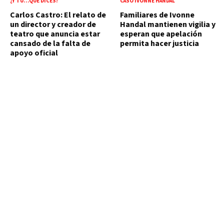
¿Y TÚ…QUE DICES?
CASO IVONNE HANDAL
Carlos Castro: El relato de
Familiares de Ivonne
un director y creador de
Handal mantienen vigilia y
teatro que anuncia estar
esperan que apelación
cansado de la falta de
permita hacer justicia
apoyo oficial