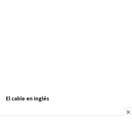
El cable en inglés
Viewing cable 05SANTODOMINGO4387,
DOMINICAN POLICE COMMAND AND TRAINING