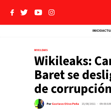
INICIO
ACTU
WIKILEAKS
Wikileaks: Ca
Baret se desl
de corrupció
Por
Gustavo Olivo Peña
15/08/2011 · 09:00 A