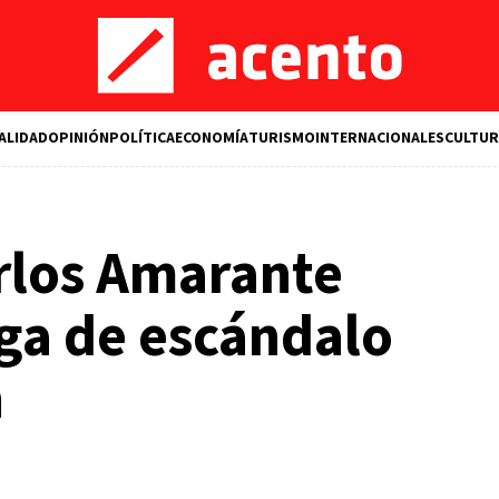
ALIDAD
OPINIÓN
POLÍTICA
ECONOMÍA
TURISMO
INTERNACIONALES
CULTUR
rlos Amarante
iga de escándalo
n
M