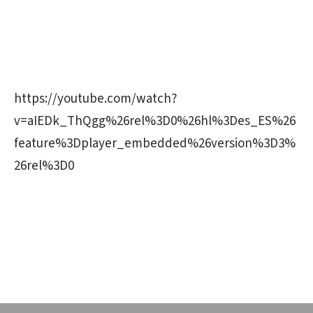
https://youtube.com/watch?
v=aIEDk_ThQgg%26rel%3D0%26hl%3Des_ES%26
feature%3Dplayer_embedded%26version%3D3%
26rel%3D0