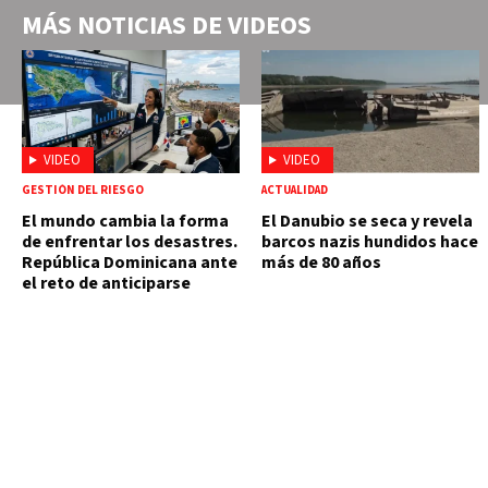
MÁS NOTICIAS DE
VIDEOS
VIDEO
VIDEO
GESTIÓN DEL RIESGO
ACTUALIDAD
El mundo cambia la forma
El Danubio se seca y revela
de enfrentar los desastres.
barcos nazis hundidos hace
República Dominicana ante
más de 80 años
el reto de anticiparse