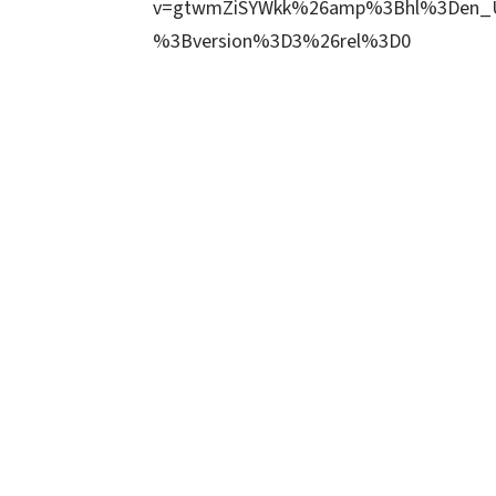
v=gtwmZiSYWkk%26amp%3Bhl%3Den_
%3Bversion%3D3%26rel%3D0