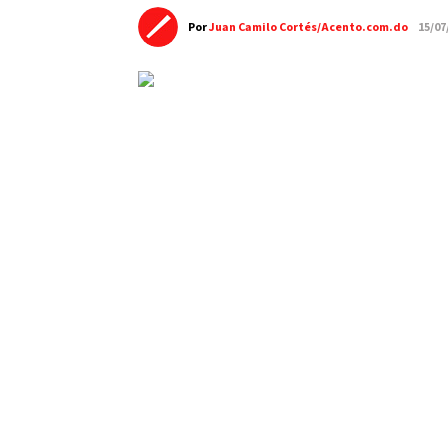
Por
Juan Camilo Cortés/Acento.com.do
15/07