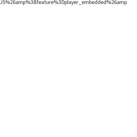
US%26amp%3Bfeature%3Dplayer_embedded%26amp