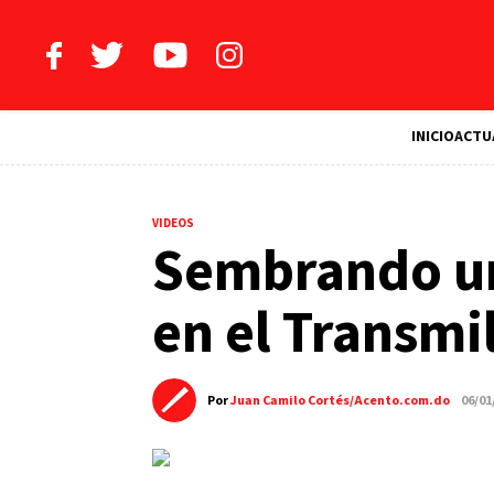
INICIO
ACTU
VIDEOS
Sembrando un
en el Transmi
Por
Juan Camilo Cortés/Acento.com.do
06/01