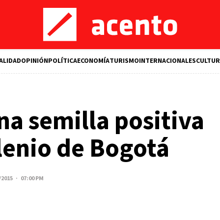
ALIDAD
OPINIÓN
POLÍTICA
ECONOMÍA
TURISMO
INTERNACIONALES
CULTUR
a semilla positiva
lenio de Bogotá
/2015 · 07:00 PM