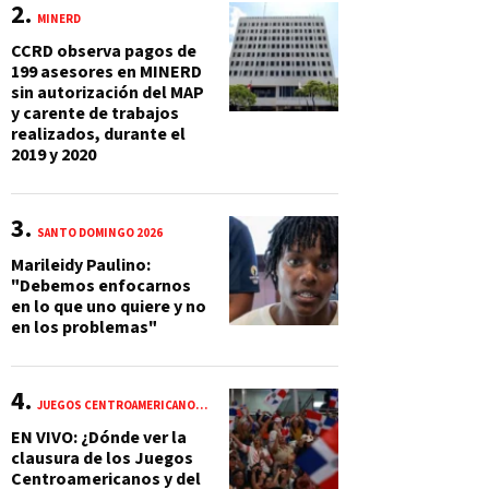
MINERD
CCRD observa pagos de
199 asesores en MINERD
sin autorización del MAP
y carente de trabajos
realizados, durante el
2019 y 2020
SANTO DOMINGO 2026
Marileidy Paulino:
"Debemos enfocarnos
en lo que uno quiere y no
en los problemas"
JUEGOS CENTROAMERICANOS Y DEL CARIBE 2026
EN VIVO: ¿Dónde ver la
clausura de los Juegos
Centroamericanos y del