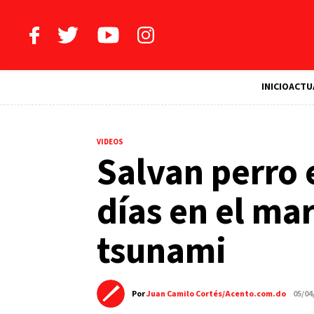
INICIO
ACTU
VIDEOS
Salvan perro 
días en el ma
tsunami
Por
Juan Camilo Cortés/Acento.com.do
05/04