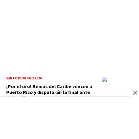
SANTO DOMINGO 2026
¡Por el oro! Reinas del Caribe vencen a
Puerto Rico y disputarán la final ante
Colombia
PARTIDO REVOLUCIONARIO MODERNO
Abinader acepta ser el presidente del
PRM