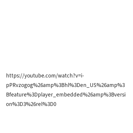
https://youtube.com/watch?v=i-
pPRvzogog%26amp%3Bhl%3Den_US%26amp%3
Bfeature%3Dplayer_embedded%26amp%3Bversi
on%3D3%26rel%3D0