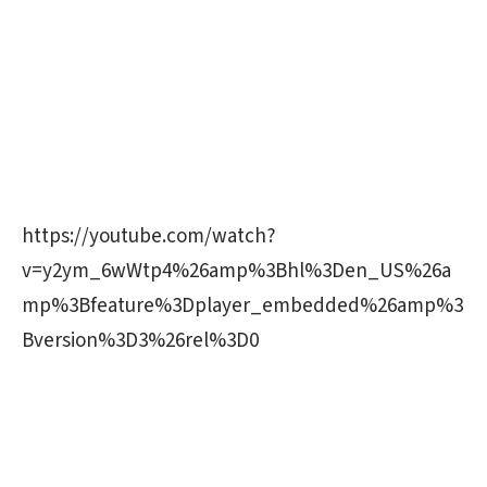
https://youtube.com/watch?
v=y2ym_6wWtp4%26amp%3Bhl%3Den_US%26a
mp%3Bfeature%3Dplayer_embedded%26amp%3
Bversion%3D3%26rel%3D0