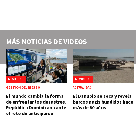
MÁS NOTICIAS DE
VIDEOS
VIDEO
VIDEO
GESTIÓN DEL RIESGO
ACTUALIDAD
El mundo cambia la forma
El Danubio se seca y revela
de enfrentar los desastres.
barcos nazis hundidos hace
República Dominicana ante
más de 80 años
el reto de anticiparse