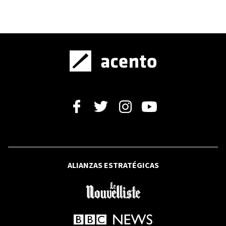
La incertidumbre como ancla:
ontología, lenguaje y memoria en 'Yo,
la isla dividida', de José Mármol
LITERATURA
Oráculo del deseo: el cuerpo como
escritura del Eros absoluto
OTRA MIRADA
El efluvismo y la expansión del
universo poético
ALIANZAS ESTRATÉGICAS
BBC NEWS MUNDO