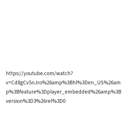
https://youtube.com/watch?
v=Cd8gCv5nJro%26amp%3Bhl%3Den_US%26am
p%3Bfeature%3Dplayer_embedded%26amp%3B
version%3D3%26rel%3D0