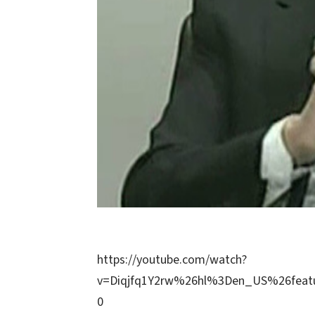
https://youtube.com/watch?
v=Diqjfq1Y2rw%26hl%3Den_US%26fea
0