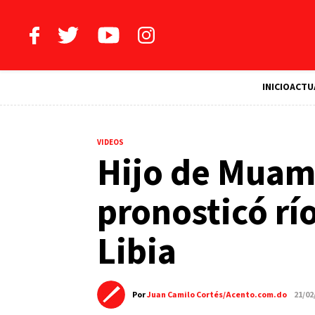
INICIO
ACTU
VIDEOS
Hijo de Muam
pronosticó rí
Libia
Por
Juan Camilo Cortés/Acento.com.do
21/02