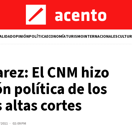
ALIDAD
OPINIÓN
POLÍTICA
ECONOMÍA
TURISMO
INTERNACIONALES
CULTUR
arez: El CNM hizo
n política de los
 altas cortes
/2011 · 02:09 PM