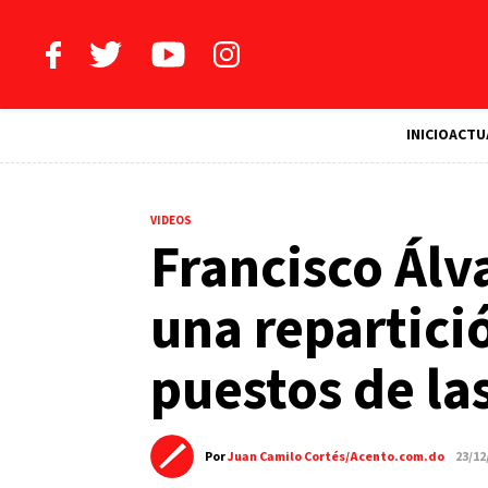
INICIO
ACTU
VIDEOS
Francisco Álv
una repartició
puestos de las
Por
Juan Camilo Cortés/Acento.com.do
23/12