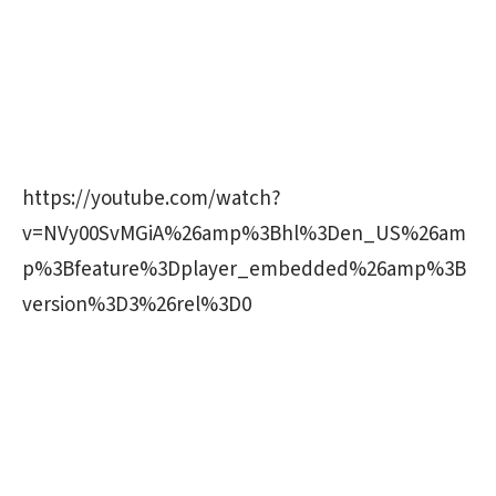
https://youtube.com/watch?
v=NVy00SvMGiA%26amp%3Bhl%3Den_US%26am
p%3Bfeature%3Dplayer_embedded%26amp%3B
version%3D3%26rel%3D0