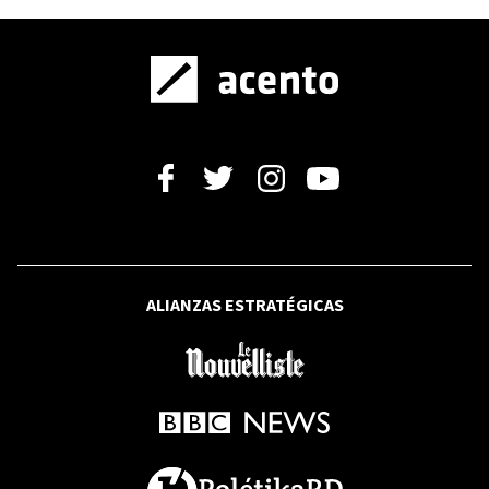
Más allá de la RSE: la bondad como
legado
OPINIÓN
Despedida para un hombre íntegro
ALIANZAS ESTRATÉGICAS
BBC NEWS MUNDO
Cómo Italia, un país famoso por la
saludable dieta mediterránea, acabó
teniendo tantos niños obesos