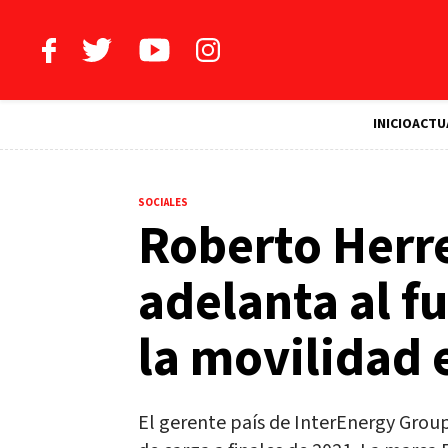
INICIO
ACTU
SOCIALES
Roberto Herre
adelanta al f
la movilidad 
El gerente país de InterEnergy Group