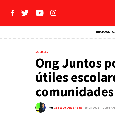
INICIO
ACTU
SOCIALES
Ong Juntos p
útiles escolar
comunidades
Por
Gustavo Olivo Peña
15/08/2011 · 10:53 A