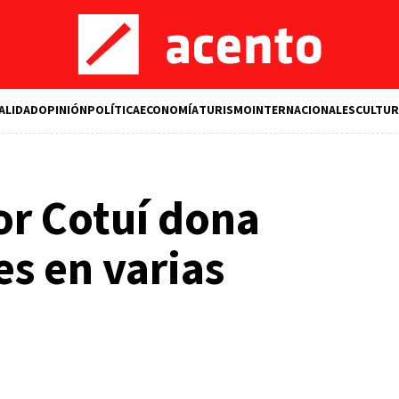
ALIDAD
OPINIÓN
POLÍTICA
ECONOMÍA
TURISMO
INTERNACIONALES
CULTUR
or Cotuí dona
es en varias
M