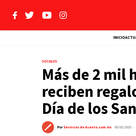
INICIO
ACTU
SOCIALES
Más de 2 mil h
reciben regal
Día de los Sa
Por
Servicios de Acento.com.do
05/01/2015 ·