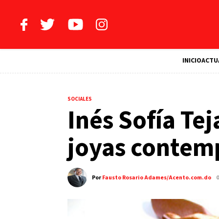
INICIO
ACTU
SOCIALES
Inés Sofía Te
joyas contem
Por
Fausto Rosario Adames/Acento.com.do
0