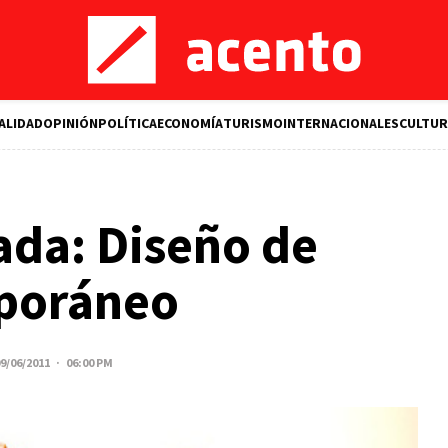
ALIDAD
OPINIÓN
POLÍTICA
ECONOMÍA
TURISMO
INTERNACIONALES
CULTUR
jada: Diseño de
poráneo
9/06/2011 · 06:00 PM