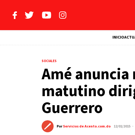
INICIO
ACTU
SOCIALES
Amé anuncia
matutino diri
Guerrero
Por
Servicios de Acento.com.do
12/01/2015 ·