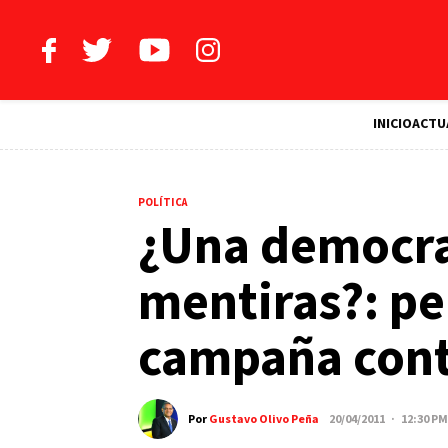
INICIO
ACTU
POLÍTICA
¿Una democra
mentiras?: per
campaña con
Por
Gustavo Olivo Peña
20/04/2011 · 12:30 PM