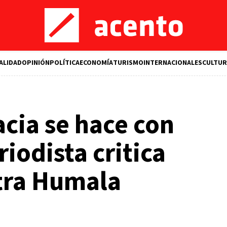
ALIDAD
OPINIÓN
POLÍTICA
ECONOMÍA
TURISMO
INTERNACIONALES
CULTUR
cia se hace con
iodista critica
tra Humala