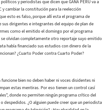
políticos y periodistas que dicen que GANA PERU va a
LC y cambiar la constitución para la reelección
 que esto es falso, porque allí esta el programa de
e sus dirigentes e integrantes del equipo de plan de
ormes como el emitido el domingo por el programa
 se olvidan completamente otro reportaje suyo emitido
ta había financiado sus estudios con dinero de la
encionan? ¿Cuarto Poder contra Cuarto Poder?
 funcione bien no deben haber ni voces disidentes ni
pan estas mentiras. Por eso tienen un control casí
nales", donde no permiten ningún programa crítico del
 o despedidos. ¿O alguien puede creer que un periodista
un programa de televisión? ¿Hay pluralidad en la