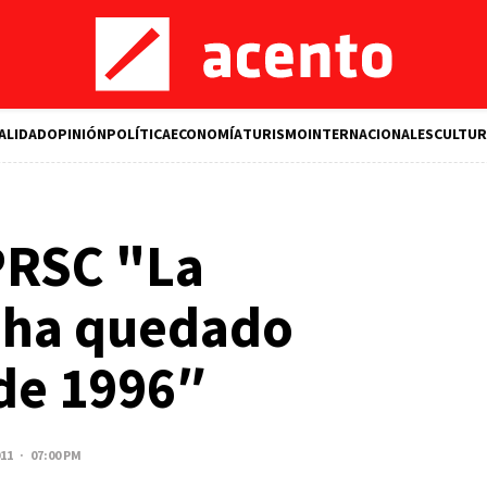
ALIDAD
OPINIÓN
POLÍTICA
ECONOMÍA
TURISMO
INTERNACIONALES
CULTUR
PRSC "La
 ha quedado
de 1996″
011 · 07:00 PM