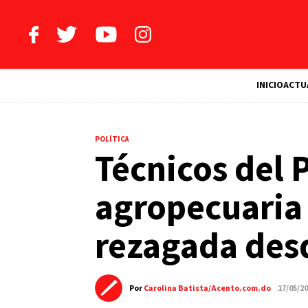
INICIO
ACTU
POLÍTICA
Técnicos del 
agropecuaria
rezagada des
Por
Carolina Batista/Acento.com.do
17/05/2