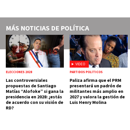
MÁS NOTICIAS DE
POLÍTICA
VIDEO
ELECCIONES 2028
PARTIDOS POLÍTICOS
Las controversiales
Paliza afirma que el PRM
propuestas de Santiago
presentará un padrón de
Matías “Alofoke” si gana la
militantes más amplio en
presidencia en 2028: ¿estás
2027 y valora la gestión de
de acuerdo con su visión de
Luis Henry Molina
RD?