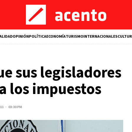
ALIDAD
OPINIÓN
POLÍTICA
ECONOMÍA
TURISMO
INTERNACIONALES
CULTUR
e sus legisladores
a los impuestos
011 · 03:30 PM