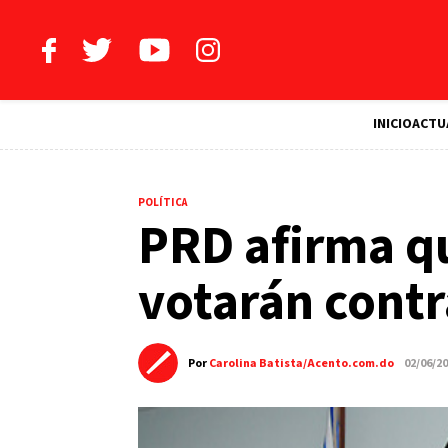
INICIO
ACTU
POLÍTICA
PRD afirma qu
votarán contr
Por
Carolina Batista/Acento.com.do
02/06/2