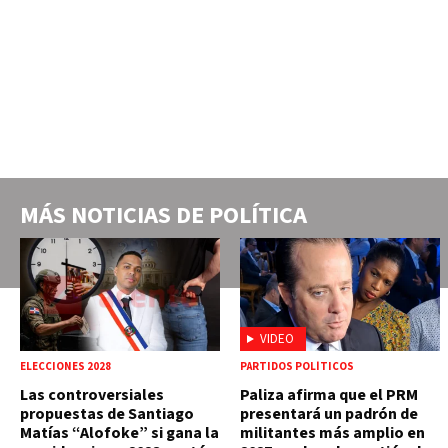
MÁS NOTICIAS DE
POLÍTICA
VIDEO
ELECCIONES 2028
PARTIDOS POLÍTICOS
Las controversiales
Paliza afirma que el PRM
propuestas de Santiago
presentará un padrón de
Matías “Alofoke” si gana la
militantes más amplio en