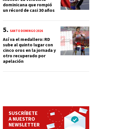
dominicana que rompió
un récord de casi 30 años
SANTO DOMINGO 2026
Así va el medallero: RD
sube al quinto lugar con
cinco oros en la jornada y
otro recuperado por
apelación
SUSCRÍBETE
A NUESTRO
NEWSLETTER