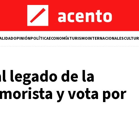
ALIDAD
OPINIÓN
POLÍTICA
ECONOMÍA
TURISMO
INTERNACIONALES
CULTUR
l legado de la
imorista y vota por
M