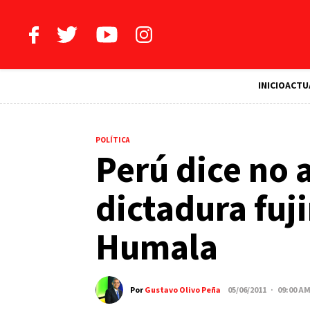
INICIO
ACTU
POLÍTICA
Perú dice no a
dictadura fuj
Humala
Por
Gustavo Olivo Peña
05/06/2011 · 09:00 A