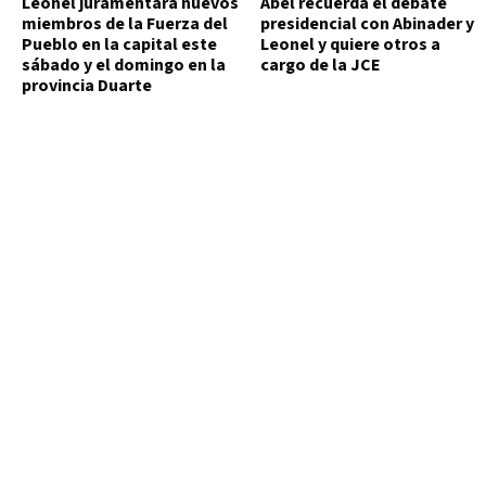
Leonel juramentará nuevos
Abel recuerda el debate
miembros de la Fuerza del
presidencial con Abinader y
Pueblo en la capital este
Leonel y quiere otros a
sábado y el domingo en la
cargo de la JCE
provincia Duarte