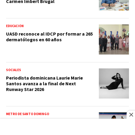
Carmen Imbert Brugal
EDUCACIÓN
UASD reconoce al IDCP por formar a 265
dermatólogos en 60 años
SOCIALES
Periodista dominicana Laurie Marie
Santos avanza a la final de Next
Runway Star 2026
METRO DE SANTO DOMINGO
Agentes del CESMET sancionados por
bailar dembow en el Metro: ¿fue justa la
medida?