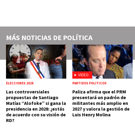
MÁS NOTICIAS DE
POLÍTICA
VIDEO
ELECCIONES 2028
PARTIDOS POLÍTICOS
Las controversiales
Paliza afirma que el PRM
propuestas de Santiago
presentará un padrón de
Matías “Alofoke” si gana la
militantes más amplio en
presidencia en 2028: ¿estás
2027 y valora la gestión de
de acuerdo con su visión de
Luis Henry Molina
RD?