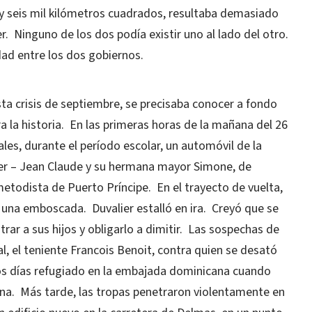
 y seis mil kilómetros cuadrados, resultaba demasiado
r.
Ninguno de los dos podía existir uno al lado del otro.
dad entre los dos gobiernos.
sta crisis de septiembre, se precisaba conocer a fondo
a la historia.
En las primeras horas de la mañana del 26
ales, durante el período escolar, un automóvil de la
lier – Jean Claude y su hermana mayor Simone, de
 metodista de Puerto Príncipe.
En el trayecto de vuelta,
n una emboscada.
Duvalier estalló en ira.
Creyó que se
ar a sus hijos y obligarlo a dimitir.
Las sospechas de
al, el teniente Francois Benoit, contra quien se desató
os días refugiado en la embajada dominicana cuando
na.
Más tarde, las tropas penetraron violentamente en