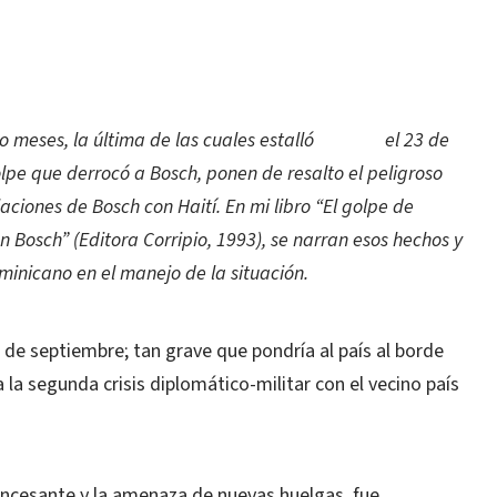
co meses, la última de las cuales estalló
el 23 de
lpe que derrocó a Bosch, ponen de resalto el peligroso
laciones de Bosch con Haití. En mi libro “El golpe de
 Bosch” (Editora Corripio, 1993), se narran esos hechos y
minicano en el manejo de la situación.
3 de septiembre; tan grave que pondría al país al borde
a la segunda crisis diplomático-militar con el vecino país
n incesante y la amenaza de nuevas huelgas, fue