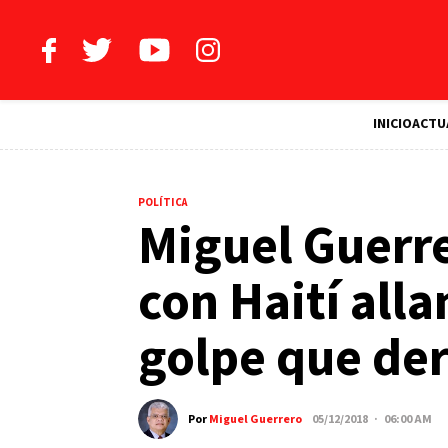
INICIO
ACTU
POLÍTICA
Miguel Guerre
con Haití all
golpe que der
Por
Miguel Guerrero
05/12/2018 · 06:00 AM