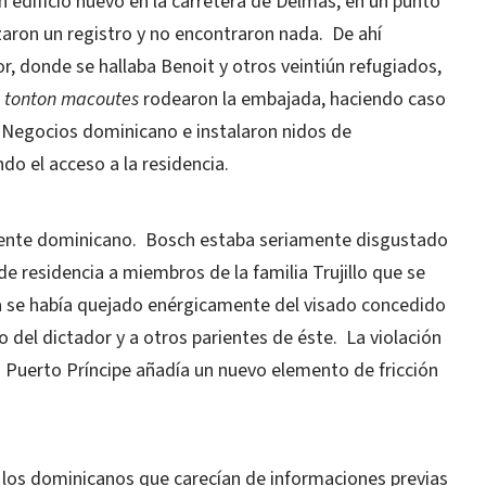
un edificio nuevo en la carretera de Delmas, en un punto
zaron un registro y no encontraron nada.
De ahí
or, donde se hallaba Benoit y otros veintiún refugiados,
s
tonton macoutes
rodearon la embajada, haciendo caso
 Negocios dominicano e instalaron nidos de
do el acceso a la residencia.
dente dominicano.
Bosch estaba seriamente disgustado
e residencia a miembros de la familia Trujillo que se
ía se había quejado enérgicamente del visado concedido
o del dictador y a otros parientes de éste.
La violación
 Puerto Príncipe añadía un nuevo elemento de fricción
 los dominicanos que carecían de informaciones previas