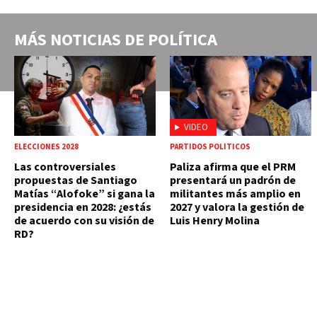
MÁS NOTICIAS DE
POLÍTICA
VIDEO
ELECCIONES 2028
PARTIDOS POLÍTICOS
Las controversiales
Paliza afirma que el PRM
propuestas de Santiago
presentará un padrón de
Matías “Alofoke” si gana la
militantes más amplio en
presidencia en 2028: ¿estás
2027 y valora la gestión de
de acuerdo con su visión de
Luis Henry Molina
RD?