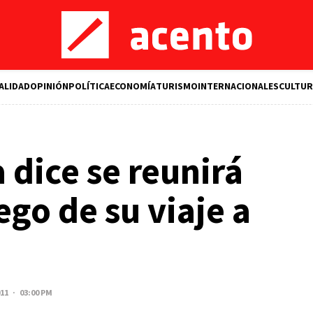
ALIDAD
OPINIÓN
POLÍTICA
ECONOMÍA
TURISMO
INTERNACIONALES
CULTUR
 dice se reunirá
ego de su viaje a
011 · 03:00 PM