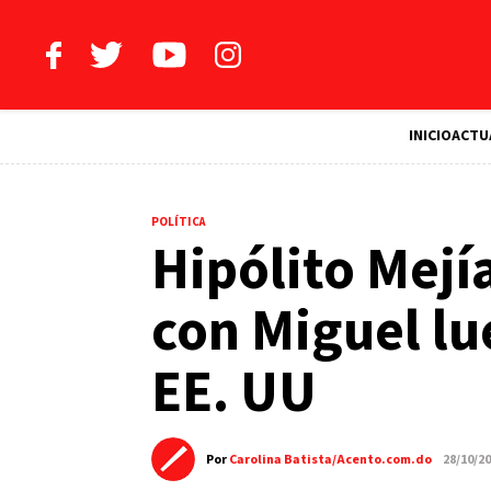
INICIO
ACTU
POLÍTICA
Hipólito Mejía
con Miguel lu
EE. UU
Por
Carolina Batista/Acento.com.do
28/10/2