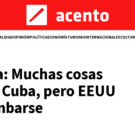
ALIDAD
OPINIÓN
POLÍTICA
ECONOMÍA
TURISMO
INTERNACIONALES
CULTUR
a: Muchas cosas
 Cuba, pero EEUU
mbarse
M