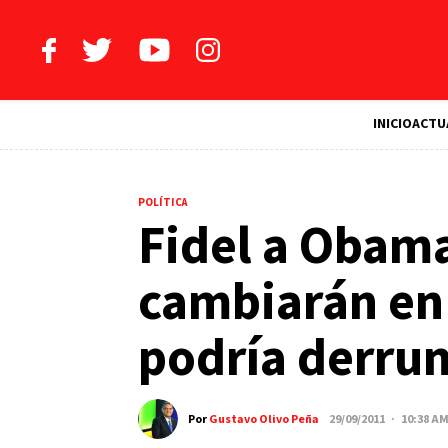
INICIO
ACTU
POLÍTICA
Fidel a Obam
cambiarán en
podría derru
Por
Gustavo Olivo Peña
29/09/2011 · 10:38 A