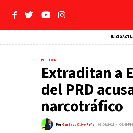
INICIO
ACTU
POLÍTICA
Extraditan a 
del PRD acus
narcotráfico
Por
Gustavo Olivo Peña
02/03/2011 · 04:49 PM