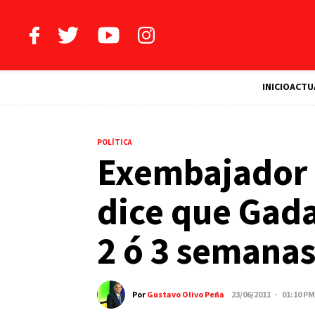
INICIO
ACTU
POLÍTICA
Exembajador 
dice que Gadaf
2 ó 3 semana
Por
Gustavo Olivo Peña
23/06/2011 · 01:10 PM