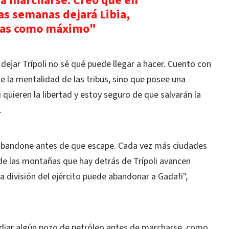
ra marcharse. Creo que en
as semanas dejará Libia,
nas como máximo"
dejar Trípoli no sé qué puede llegar a hacer. Cuento con
ene la mentalidad de las tribus, sino que posee una
i quieren la libertad y estoy seguro de que salvarán la
.
 abandone antes de que escape. Cada vez más ciudades
 de las montañas que hay detrás de Trípoli avancen
a división del ejército puede abandonar a Gadafi",
endiar algún pozo de petróleo antes de marcharse, como