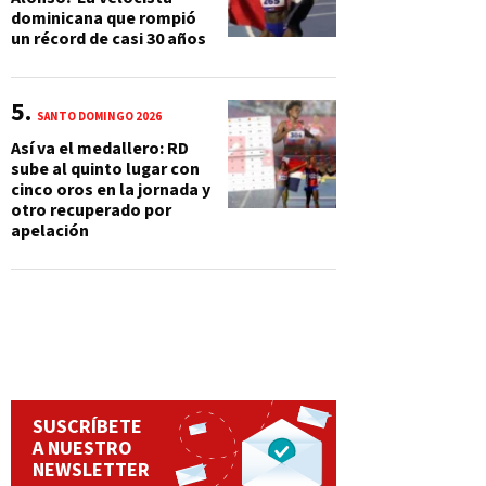
dominicana que rompió
un récord de casi 30 años
SANTO DOMINGO 2026
Así va el medallero: RD
sube al quinto lugar con
cinco oros en la jornada y
otro recuperado por
apelación
SUSCRÍBETE
A NUESTRO
NEWSLETTER