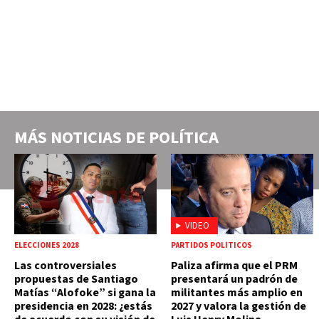
MÁS NOTICIAS DE
POLÍTICA
VIDEO
ELECCIONES 2028
PARTIDOS POLÍTICOS
Las controversiales
Paliza afirma que el PRM
propuestas de Santiago
presentará un padrón de
Matías “Alofoke” si gana la
militantes más amplio en
presidencia en 2028: ¿estás
2027 y valora la gestión de