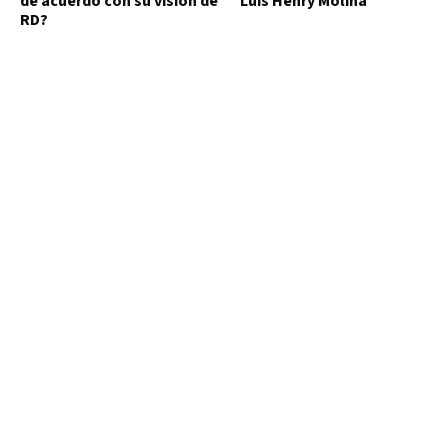
de acuerdo con su visión de
Luis Henry Molina
RD?