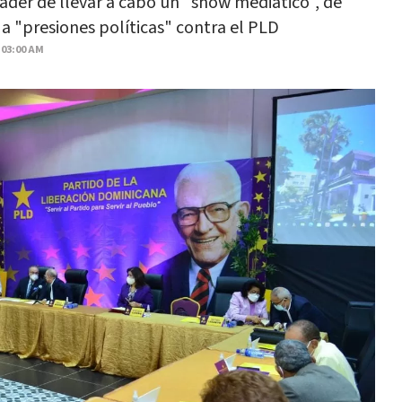
nader de llevar a cabo un "show mediático", de
r a "presiones políticas" contra el PLD
 03:00 AM